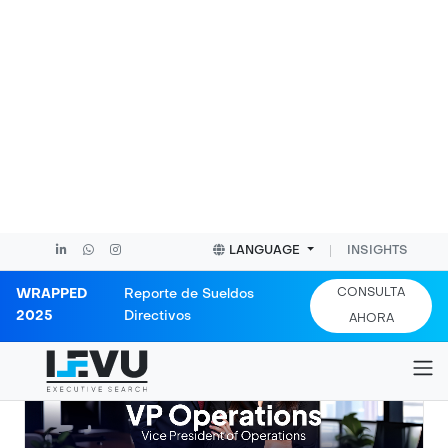
2026.
by
Agustín García
April 20, 2026 |
2 minutes
What are fractional executives?Fractional
executives are senior leaders—often at the C-level
or VP level—who work with organizatio (...)