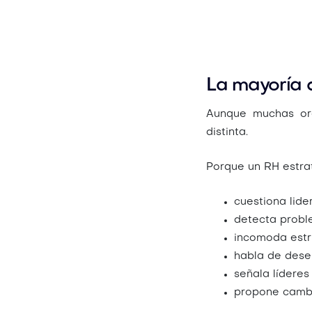
La mayoría 
Aunque muchas org
distinta.
Porque un RH estra
cuestiona lide
detecta probl
incomoda estr
habla de des
señala líderes
propone cambi