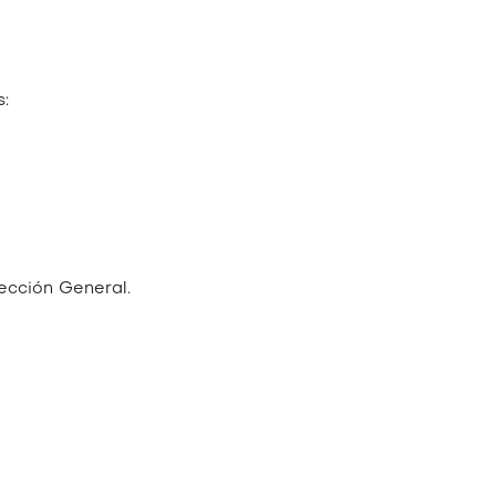
:
ección General.