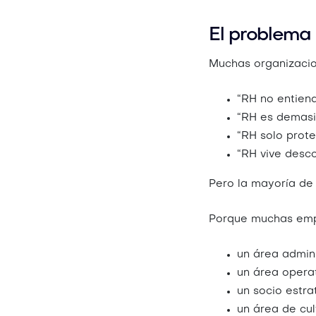
El problema
Muchas organizacio
“RH no entiend
“RH es demasi
“RH solo prote
“RH vive desco
Pero la mayoría de
Porque muchas empr
un área admini
un área opera
un socio estra
un área de cul