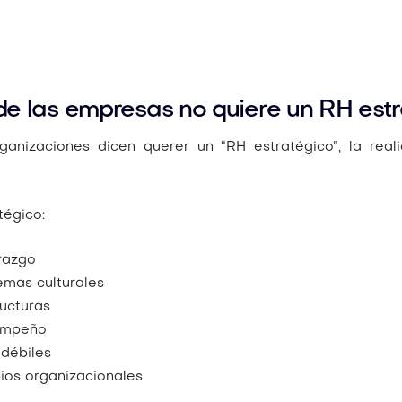
de las empresas no quiere un RH est
anizaciones dicen querer un “RH estratégico”, la real
tégico:
razgo
emas culturales
ucturas
empeño
 débiles
os organizacionales