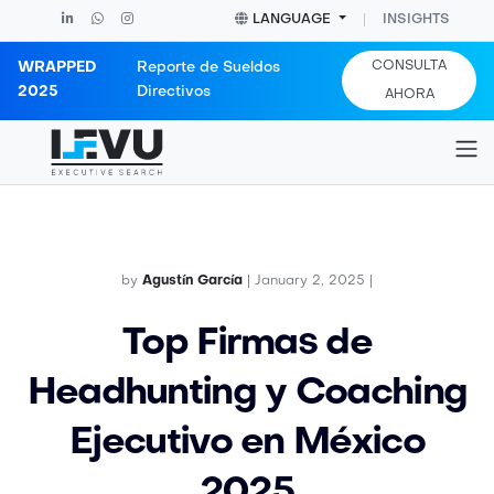
LANGUAGE
INSIGHTS
CONSULTA
WRAPPED
Reporte de Sueldos
2025
Directivos
AHORA
Blog post
Home
Insights
Blog post
by
Agustín García
| January 2, 2025 |
Top Firmas de
Headhunting y Coaching
Ejecutivo en México
2025