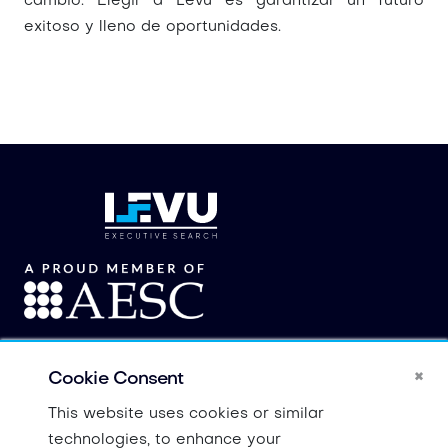
cambio. Elegir a Levu es garantizar un futuro
exitoso y lleno de oportunidades.
Privacy Policy
Conditions of service
×
Cookie Consent
Cookie notice
This website uses cookies or similar
®
© 2015 -
2026
Levu Executives.
All rights reserved
.
technologies, to enhance your