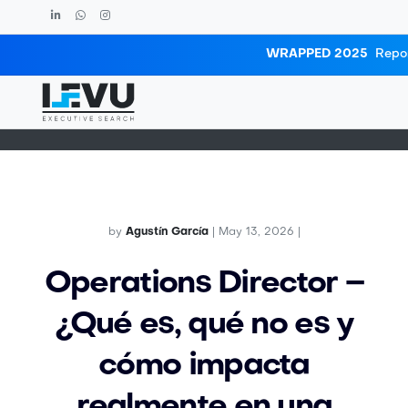
WRAPPED 2025
Repor
Blog post
Home
Insights
Blog post
by
Agustín García
| May 13, 2026 |
Operations Director –
¿Qué es, qué no es y
cómo impacta
realmente en una